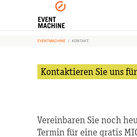
Skip to main navigation
Zum Hauptinhalt springen
Skip to page footer
SIE SIND HIER:
EVENTMACHINE
KONTAKT
Kontaktieren Sie uns fü
Vereinbaren Sie noch he
Termin für eine gratis M