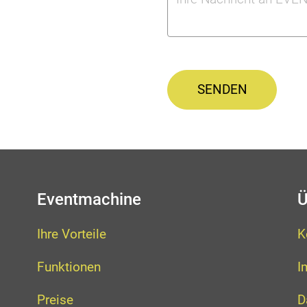
SENDEN
Eventmachine
Ü
Ihre Vorteile
K
Funktionen
I
Preise
D