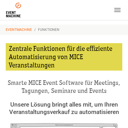
Skip to main navigation
Zum Hauptinhalt springen
Skip to page footer
SIE SIND HIER:
EVENTMACHINE
FUNKTIONEN
Zentrale Funktionen für die effiziente
Automatisierung von MICE
Veranstaltungen
Smarte MICE Event Software für Meetings,
Tagungen, Seminare und Events
Unsere Lösung bringt alles mit, um Ihren
Veranstaltungsverkauf zu automatisieren