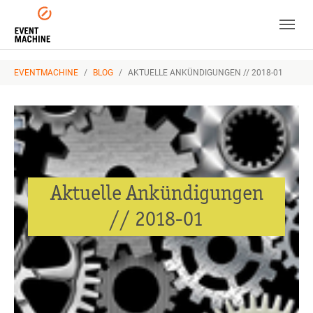
Skip to main navigation
Zum Hauptinhalt springen
Skip to page footer
SIE SIND HIER:
EVENTMACHINE
BLOG
AKTUELLE ANKÜNDIGUNGEN // 2018-01
Aktuelle Ankündigungen
// 2018-01