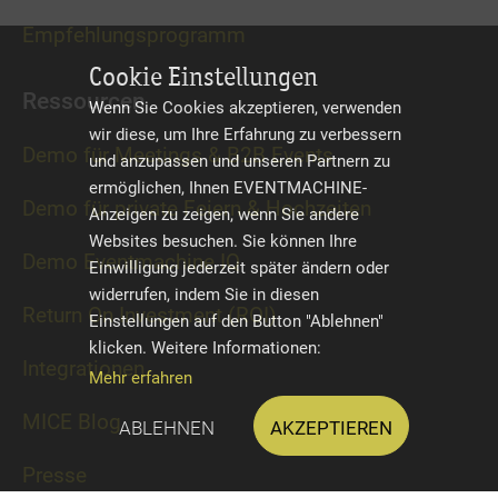
Empfehlungsprogramm
Cookie Einstellungen
Ressourcen
Wenn Sie Cookies akzeptieren, verwenden
wir diese, um Ihre Erfahrung zu verbessern
Demo für Meetings & B2B Events
und anzupassen und unseren Partnern zu
ermöglichen, Ihnen EVENTMACHINE-
Demo für private Feiern & Hochzeiten
Anzeigen zu zeigen, wenn Sie andere
Websites besuchen. Sie können Ihre
Demo Eventmachine IQ
Einwilligung jederzeit später ändern oder
widerrufen, indem Sie in diesen
Return On Investment (ROI)
Einstellungen auf den Button "Ablehnen"
klicken. Weitere Informationen:
Integrationen
Mehr erfahren
MICE Blog
Ablehnen
Akzeptieren
Presse