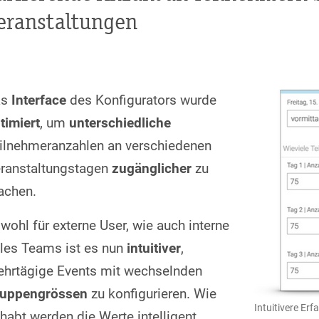
eranstaltungen
as
Interface
des Konfigurators wurde
timiert
, um
unterschiedliche
ilnehmeranzahlen an verschiedenen
ranstaltungstagen
zugänglicher
zu
chen.
wohl für externe User, wie auch interne
les Teams ist es nun
intuitiver
,
hrtägige Events mit wechselnden
uppengrössen
zu konfigurieren. Wie
Intuitivere Er
habt werden die Werte intelligent