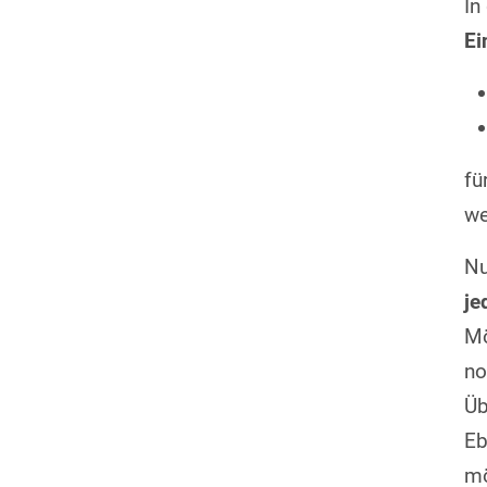
In
Ei
fü
we
Nu
je
Mö
no
Üb
Eb
mö