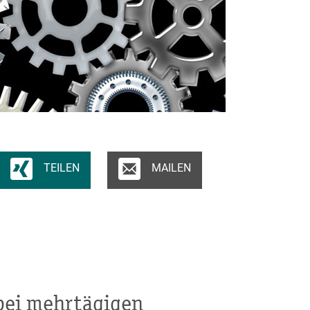
TEILEN
MAILEN
 bei mehrtägigen