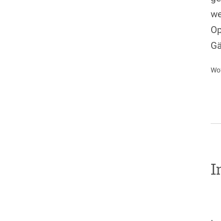
we
Op
Gä
Wo?
I