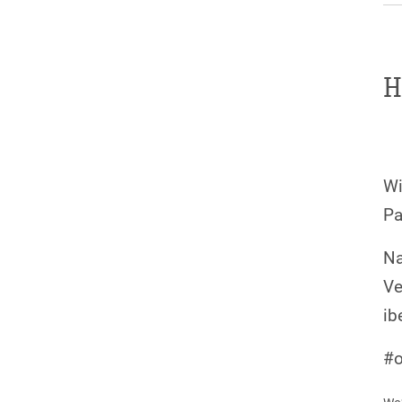
H
Wi
Pa
Na
Ve
ib
#o