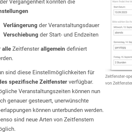
 der Vergangenheit konnten die
nstellungen
Verlängerung
der Veranstaltungsdauer
Verschiebung
der Start- und Endzeiten
r
alle
Zeitfenster
allgemein
definiert
rden.
n sind diese Einstellmöglichkeiten für
Zeitfenster-sp
des spezifische Zeitfenster
verfügbar.
von Zeitfenste
gliche Veranstaltungszeiten können nun
ch genauer gesteuert, unerwünschte
erlappungen können unterbunden werden.
enso sind neue Arten von Zeitfenstern
glich.