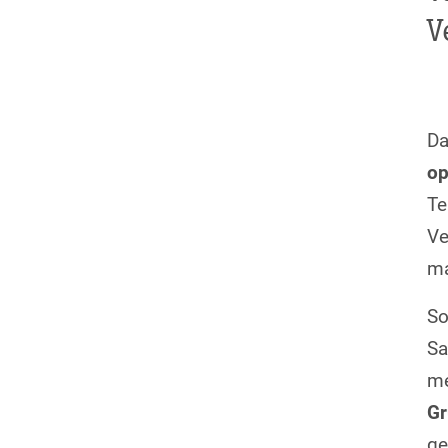
V
D
op
Te
Ve
ma
So
Sa
me
Gr
ge