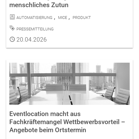
menschliches Zutun
Kategorien
Automatisierung
MICE
Produkt
Schlagwort
Pressemitteilung
Publiziert
20.04.2026
Eventlocation macht aus
Fachkräftemangel Wettbewerbsvorteil –
Angebote beim Ortstermin