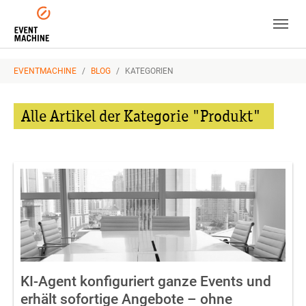
Skip to main navigation
Zum Hauptinhalt springen
Skip to page footer
SIE SIND HIER:
EVENTMACHINE
BLOG
KATEGORIEN
Alle Artikel der Kategorie "Produkt"
KI-Agent konfiguriert ganze Events und
erhält sofortige Angebote – ohne