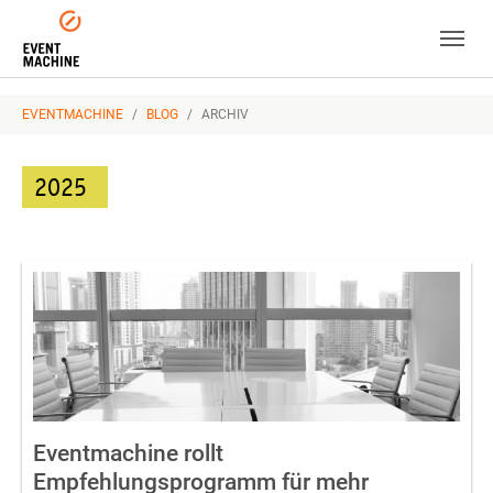
Skip to main navigation
Zum Hauptinhalt springen
Skip to page footer
SIE SIND HIER:
EVENTMACHINE
BLOG
ARCHIV
2025
Eventmachine rollt
Empfehlungsprogramm für mehr