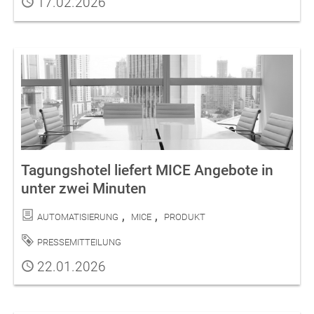
Publiziert
17.02.2026
Tagungshotel liefert MICE Angebote in
unter zwei Minuten
Kategorien
Automatisierung
MICE
Produkt
Schlagwort
Pressemitteilung
Publiziert
22.01.2026