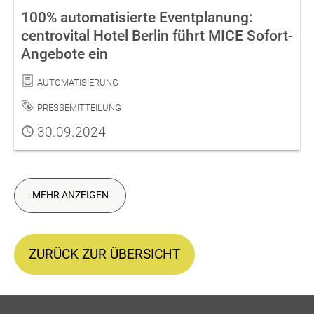
100% automatisierte Eventplanung:
centrovital Hotel Berlin führt MICE Sofort-
Angebote ein
Kategorie
Automatisierung
Schlagwort
Pressemitteilung
Publiziert
30.09.2024
MEHR ANZEIGEN
ZURÜCK ZUR ÜBERSICHT