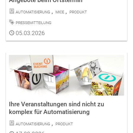
Kategorien
Automatisierung
MICE
Produkt
Schlagwort
Pressemitteilung
Publiziert
05.03.2026
Ihre Veranstaltungen sind nicht zu
komplex für Automatisierung
Kategorien
Automatisierung
Produkt