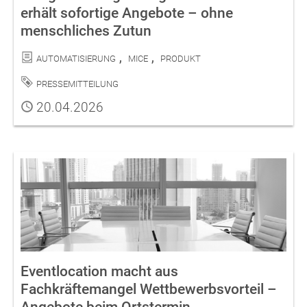
erhält sofortige Angebote – ohne
menschliches Zutun
Kategorien
Automatisierung
MICE
Produkt
Schlagwort
Pressemitteilung
Publiziert
20.04.2026
Eventlocation macht aus
Fachkräftemangel Wettbewerbsvorteil –
Angebote beim Ortstermin