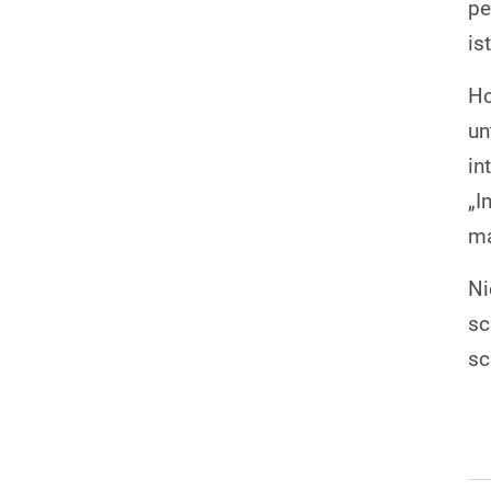
pe
ist
Ho
un
in
„I
ma
Ni
sc
sc