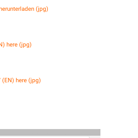
herunterladen (jpg)
N) here (jpg)
 (EN) here (jpg)
ger version for: