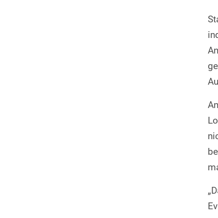
St
in
An
ge
Au
An
Lo
ni
be
ma
„D
Ev