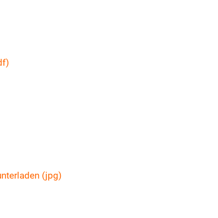
df)
unterladen (jpg)