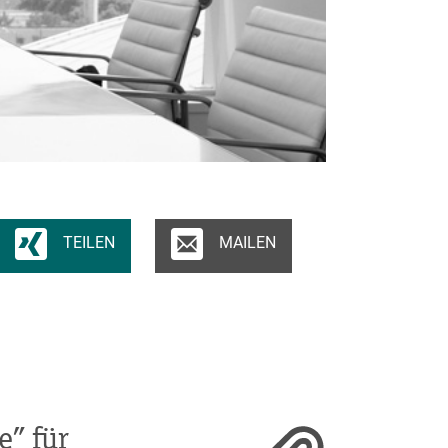
TEILEN
MAILEN
e” für