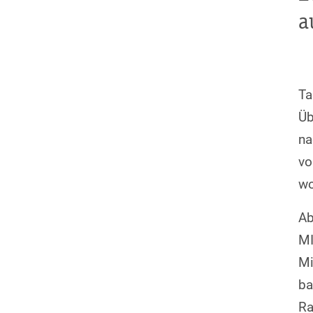
a
Ta
Üb
na
vo
wo
Ab
MI
M
ba
Ra