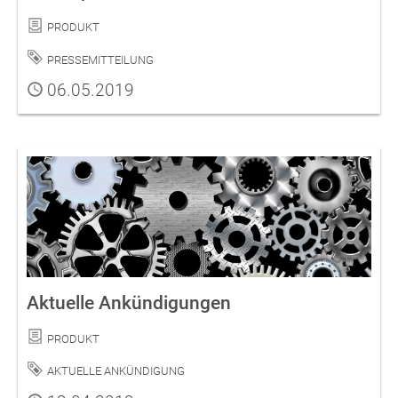
Kategorie
Produkt
Schlagwort
Pressemitteilung
Publiziert
06.05.2019
Aktuelle Ankündigungen
Kategorie
Produkt
Schlagwort
Aktuelle Ankündigung