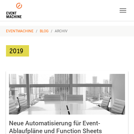
Skip to main navigation
Zum Hauptinhalt springen
Skip to page footer
SIE SIND HIER:
EVENTMACHINE
BLOG
ARCHIV
2019
Neue Automatisierung für Event-
Ablaufpläne und Function Sheets