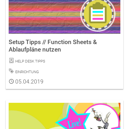
Setup Tipps // Function Sheets &
Ablaufpläne nutzen
Kategorie
Help Desk Tipps
Schlagwort
Einrichtung
Publiziert
05.04.2019