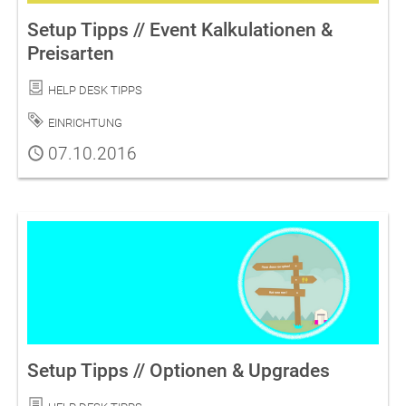
Setup Tipps // Event Kalkulationen &
Preisarten
Kategorie
Help Desk Tipps
Schlagwort
Einrichtung
Publiziert
07.10.2016
Setup Tipps // Optionen & Upgrades
Kategorie
Help Desk Tipps