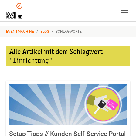
Skip to main navigation
Zum Hauptinhalt springen
Skip to page footer
SIE SIND HIER:
EVENTMACHINE
BLOG
SCHLAGWORTE
Alle Artikel mit dem Schlagwort
"Einrichtung"
Setup Tipps // Kunden Self-Service Portal