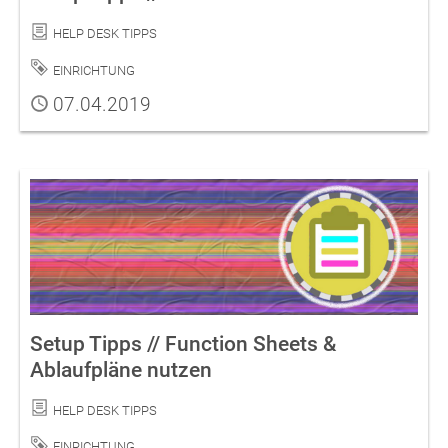
Kategorie
Help Desk Tipps
Schlagwort
Einrichtung
Publiziert
07.04.2019
Setup Tipps // Function Sheets &
Ablaufpläne nutzen
Kategorie
Help Desk Tipps
Schlagwort
Einrichtung